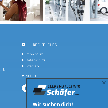

RECHTLICHES
6
⯈
Impressum
⯈
Datenschutz
⯈
Sitemap
il:
⯈
Anfahrt
×
Wir suchen dich!