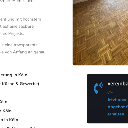
n Smart-Home- und
zient und mit höchstem
t auf eine saubere
res Projekts.
ie eine transparente
Sie von Anfang an genau,
ierung in Köln
Vereinba
für Küche & Gewerbe)

👉
Jetzt unve
Köln
Angebot fü
n Köln
erhalten.
en in Köln