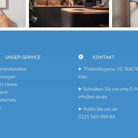
UNSER SERVICE

KONTAKT
troinstallation
⯈ Thieboldsgasse 25, 5067
Anlagen
Köln
rt-Home
⯈ Schreiben Sie uns eine E-Ma
heck
info@et-ds.de
dschutz
.
⯈ Rufen Sie uns an:
0221 560 958 84