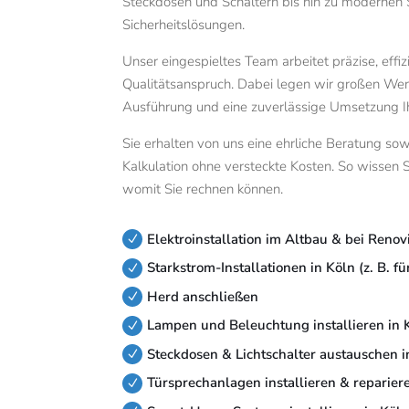
Steckdosen und Schaltern bis hin zu moderne
Sicherheitslösungen.
Unser eingespieltes Team arbeitet präzise, effi
Qualitätsanspruch. Dabei legen wir großen Wer
Ausführung und eine zuverlässige Umsetzung Ih
Sie erhalten von uns eine ehrliche Beratung sow
Kalkulation ohne versteckte Kosten. So wissen 
womit Sie rechnen können.
Elektroinstallation im Altbau & bei Renov
N
Starkstrom-Installationen in Köln (z. B. 
N
Herd anschließen
N
Lampen und Beleuchtung installieren in 
N
Steckdosen & Lichtschalter austauschen i
N
Türsprechanlagen installieren & reparier
N