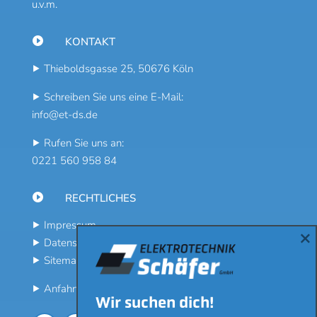
u.v.m.

KONTAKT
⯈ Thieboldsgasse 25, 50676 Köln
⯈ Schreiben Sie uns eine E-Mail:
info@et-ds.de
⯈ Rufen Sie uns an:
0221 560 958 84

RECHTLICHES
⯈
Impressum
×
⯈
Datenschutz
⯈
Sitemap
⯈
Anfahrt
Wir suchen dich!